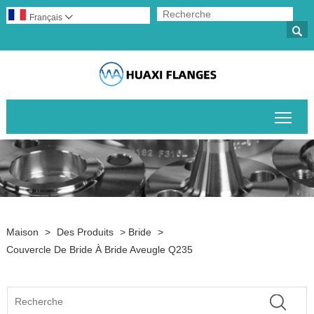
Français


Basc
Maison
>
Des Produits
>
Bride
>
Couvercle De Bride À Bride Aveugle Q235