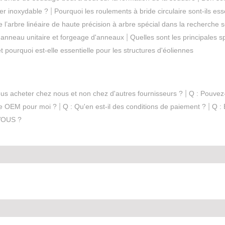
|
ier inoxydable ?
Pourquoi les roulements à bride circulaire sont-ils es
e l’arbre linéaire de haute précision à arbre spécial dans la recherche s
|
 anneau unitaire et forgeage d'anneaux
Quelles sont les principales s
 pourquoi est-elle essentielle pour les structures d'éoliennes
|
ous acheter chez nous et non chez d'autres fournisseurs ?
Q : Pouvez-
|
|
re OEM pour moi ?
Q : Qu'en est-il des conditions de paiement ?
Q :
VOUS ?