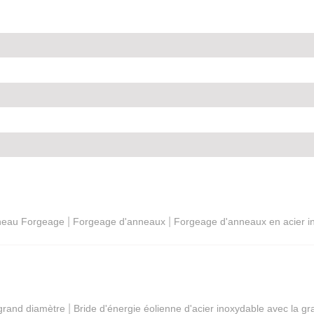
|
|
neau Forgeage
Forgeage d'anneaux
Forgeage d'anneaux en acier i
|
 grand diamètre
Bride d'énergie éolienne d'acier inoxydable avec la g