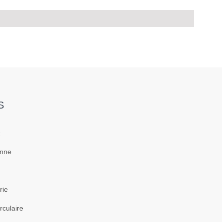
S
x
enne
rie
rculaire