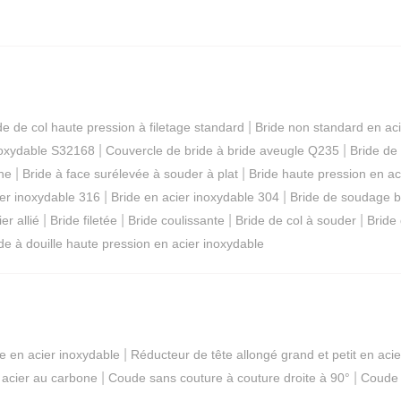
|
de de col haute pression à filetage standard
Bride non standard en ac
|
|
inoxydable S32168
Couvercle de bride à bride aveugle Q235
Bride de
|
|
ne
Bride à face surélevée à souder à plat
Bride haute pression en a
|
|
er inoxydable 316
Bride en acier inoxydable 304
Bride de soudage bo
|
|
|
|
er allié
Bride filetée
Bride coulissante
Bride de col à souder
Bride
de à douille haute pression en acier inoxydable
|
de en acier inoxydable
Réducteur de tête allongé grand et petit en aci
|
|
acier au carbone
Coude sans couture à couture droite à 90°
Coude 