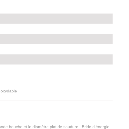
noxydable
|
rande bouche et le diamètre plat de soudure
Bride d'énergie