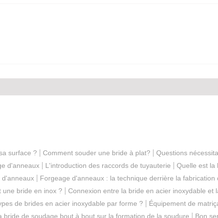
|
|
sa surface ?
Comment souder une bride à plat?
Questions nécessitan
|
|
age d'anneaux
L'introduction des raccords de tuyauterie
Quelle est la
|
e d'anneaux
Forgeage d'anneaux : la technique derrière la fabrication
|
t une bride en inox ?
Connexion entre la bride en acier inoxydable et l
|
types de brides en acier inoxydable par forme ?
Équipement de matriça
|
a bride de soudage bout à bout sur la formation de la soudure
Bon sen