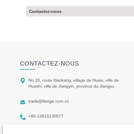
Contactez-nous
CONTACTEZ-NOUS

No.18, route Xiaokang, village de Huaxi, ville de
Huashi, ville de Jiangyin, province du Jiangsu

trade@flange.com.cn

+86-13815130577