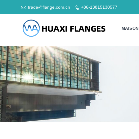

trade@flange.com.cn
+86-13815130577

MAISON