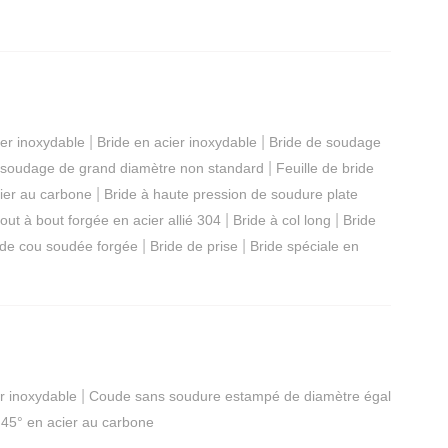
|
|
ier inoxydable
Bride en acier inoxydable
Bride de soudage
|
 soudage de grand diamètre non standard
Feuille de bride
|
cier au carbone
Bride à haute pression de soudure plate
|
|
ut à bout forgée en acier allié 304
Bride à col long
Bride
|
|
 de cou soudée forgée
Bride de prise
Bride spéciale en
|
er inoxydable
Coude sans soudure estampé de diamètre égal
45° en acier au carbone