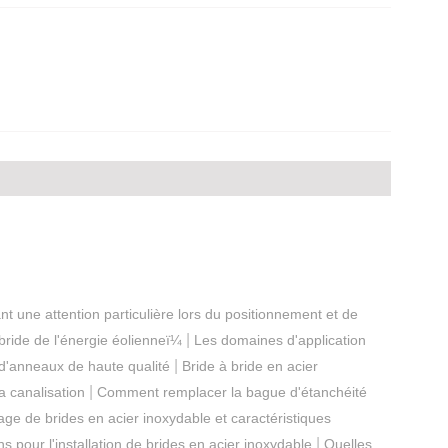
t une attention particulière lors du positionnement et de
|
 bride de l'énergie éolienneï¼
Les domaines d'application
|
 d'anneaux de haute qualité
Bride à bride en acier
|
a canalisation
Comment remplacer la bague d'étanchéité
ge de brides en acier inoxydable et caractéristiques
|
s pour l'installation de brides en acier inoxydable
Quelles